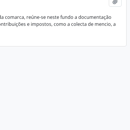
Add t
 da comarca, reúne-se neste fundo a documentação
ontribuições e impostos, como a colecta de mencio, a