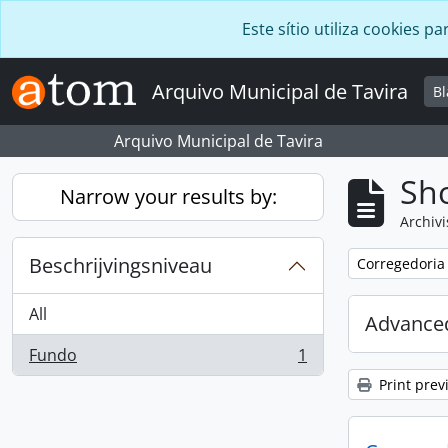
Skip to main content
Este sítio utiliza cookies
Arquivo Municipal de Tavira
B
Arquivo Municipal de Tavira
Sho
Narrow your results by:
Archivi
Beschrijvingsniveau
Remove filter:
Corregedoria
All
Advanced
Fundo
1
, 1 results
Print prev