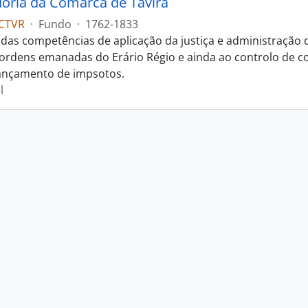
oria da Comarca de Tavira
CTVR
·
Fundo
·
1762-1833
das competências de aplicação da justiça e administração
s ordens emanadas do Erário Régio e ainda ao controlo de c
ançamento de impsotos.
l