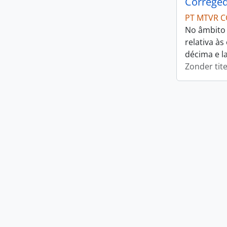
Correged
PT MTVR C
No âmbito 
relativa à
décima e l
Zonder tite