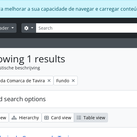
 para melhorar a sua capacidade de navegar e carregar conte
zoeken
Search options
lader
wing 1 results
stische beschrijving
Remove filter:
 da Comarca de Tavira
Fundo
 search options
iew
Hierarchy
Card view
Table view