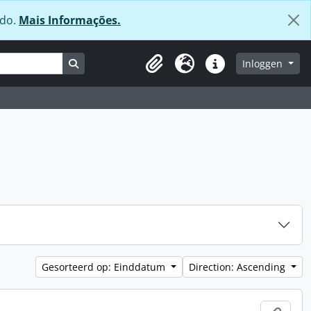
údo.
Mais Informações.
Search in browse page
Inloggen
Clipboard
Taal
Quick links
Gesorteerd op: Einddatum
Direction: Ascending