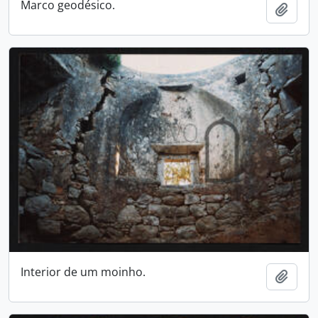
Marco geodésico.
Adici
Interior de um moinho.
Adici