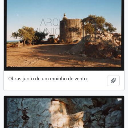
Obras junto de um moinho de vento.
Adici