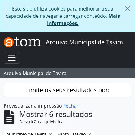
Skip to main content
Este sítio utiliza cookies para melhorar a sua
capacidade de navegar e carregar conteúdo.
Mais
Informações.
Arquivo Municipal de Tavira
Toggle navigation
Arquivo Municipal de Tavira
Limite os seus resultados por:
Previsualizar a impressão
Fechar
Mostrar 6 resultados
Descrição arquivística
Remover filtro:
Remover filtro:
Município de Tavira
Santo Estevão