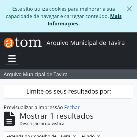
Skip to main content
Este sítio utiliza cookies para melhorar a sua
capacidade de navegar e carregar conteúdo.
Mais
Informações.
Arquivo Municipal de Tavira
Toggle navigation
Arquivo Municipal de Tavira
Limite os seus resultados por:
Previsualizar a impressão
Fechar
Mostrar 1 resultados
Descrição arquivística
Remover filtro:
Remover filtro:
Fazenda do Concelho de Tavira
Fundo