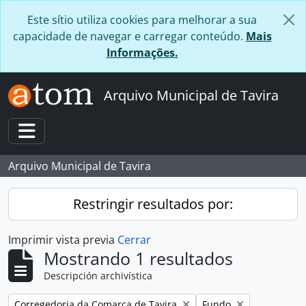
Skip to main content
Este sítio utiliza cookies para melhorar a sua
capacidade de navegar e carregar conteúdo.
Mais
Informações.
Arquivo Municipal de Tavira
Toggle navigation
Arquivo Municipal de Tavira
Restringir resultados por:
Imprimir vista previa
Cerrar
Mostrando 1 resultados
Descripción archivística
Remove filter:
Remove filter:
Corregedoria da Comarca de Tavira
Fundo