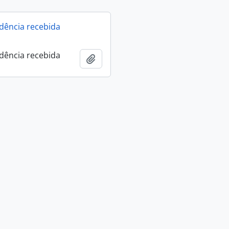
dência recebida
dência recebida
Adicionar à área de transferência