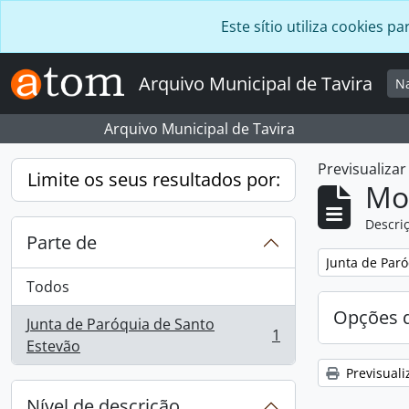
Skip to main content
Este sítio utiliza cookies
Arquivo Municipal de Tavira
N
Arquivo Municipal de Tavira
Previsualiza
Limite os seus resultados por:
Mos
Descriç
Parte de
Remover filtro
Junta de Paró
Todos
Opções d
Junta de Paróquia de Santo
1
, 1 resultados
Estevão
Previsuali
Nível de descrição