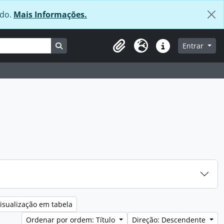
údo.
Mais Informações.
Busque na página de navegação
Entrar
Área de transferência
Idioma
Ligações rápidas
isualização em tabela
Ordenar por ordem: Título
Direção: Descendente