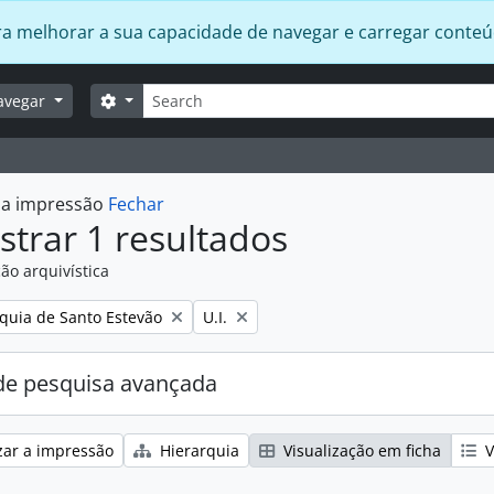
 para melhorar a sua capacidade de navegar e carregar conte
Pesquisar
Opções de busca
avegar
r a impressão
Fechar
trar 1 resultados
ão arquivística
:
Remover filtro:
quia de Santo Estevão
U.I.
e pesquisa avançada
zar a impressão
Hierarquia
Visualização em ficha
V