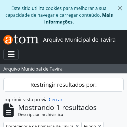
Skip to main content
Este sítio utiliza cookies para melhorar a sua
capacidade de navegar e carregar conteúdo.
Mais
Informações.
Arquivo Municipal de Tavira
Toggle navigation
Arquivo Municipal de Tavira
Restringir resultados por:
Imprimir vista previa
Cerrar
Mostrando 1 resultados
Descripción archivística
Remove filter:
Remove filter:
Corregedoria da Comarca de Tavira
Fundo