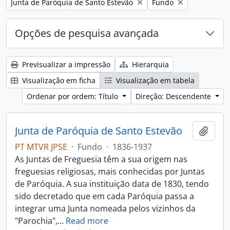
Remover filtro:
Remover filtro:
Junta de Paróquia de Santo Estevão
Fundo
Opções de pesquisa avançada
Previsualizar a impressão
Hierarquia
Visualização em ficha
Visualização em tabela
Ordenar por ordem: Título
Direção: Descendente
Junta de Paróquia de Santo Estevão
Adici
PT MTVR JPSE
·
Fundo
·
1836-1937
As Juntas de Freguesia têm a sua origem nas
freguesias religiosas, mais conhecidas por Juntas
de Paróquia. A sua instituição data de 1830, tendo
sido decretado que em cada Paróquia passa a
integrar uma Junta nomeada pelos vizinhos da
"Parochia",
…
Read more