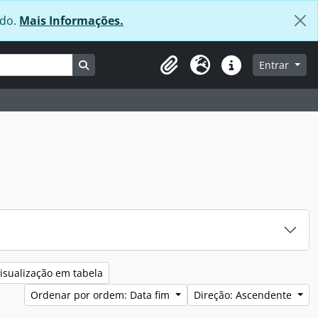
údo.
Mais Informações.
Busque na página de navegação
Entrar
Área de transferência
Idioma
Ligações rápidas
isualização em tabela
Ordenar por ordem: Data fim
Direção: Ascendente