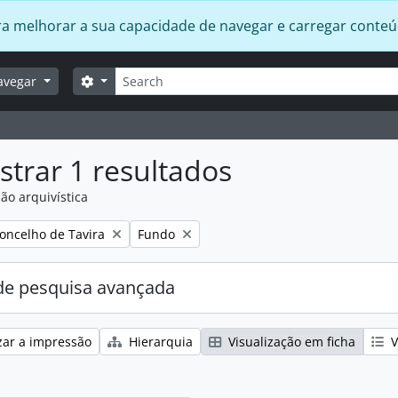
 para melhorar a sua capacidade de navegar e carregar conte
Pesquisar
Opções de busca
avegar
trar 1 resultados
ão arquivística
:
Remover filtro:
oncelho de Tavira
Fundo
e pesquisa avançada
zar a impressão
Hierarquia
Visualização em ficha
V