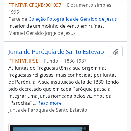
PT MTVR CFGJ/B/001097
·
Documento simples
·
1995
Parte de
Coleção Fotográfica de Geraldo de Jesus
Interior de um moinho de vento em ruínas.
Manuel Geraldo Jorge de Jesus
Junta de Paróquia de Santo Estevão
Adici
PT MTVR JPSE
·
Fundo
·
1836-1937
As Juntas de Freguesia têm a sua origem nas
freguesias religiosas, mais conhecidas por Juntas
de Paróquia. A sua instituição data de 1830, tendo
sido decretado que em cada Paróquia passa a
integrar uma Junta nomeada pelos vizinhos da
"Parochia",
…
Read more
Junta de Paróquia de Santo Estevão