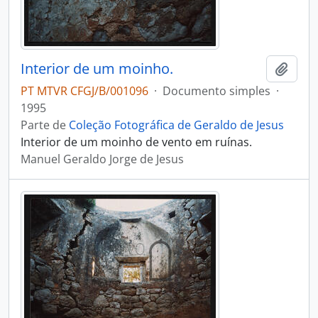
Interior de um moinho.
Adici
PT MTVR CFGJ/B/001096
·
Documento simples
·
1995
Parte de
Coleção Fotográfica de Geraldo de Jesus
Interior de um moinho de vento em ruínas.
Manuel Geraldo Jorge de Jesus