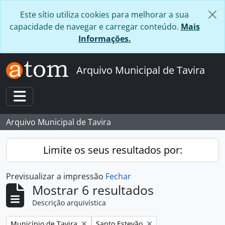
Skip to main content
Este sítio utiliza cookies para melhorar a sua
capacidade de navegar e carregar conteúdo.
Mais
Informações.
Arquivo Municipal de Tavira
Toggle navigation
Arquivo Municipal de Tavira
Limite os seus resultados por:
Previsualizar a impressão
Fechar
Mostrar 6 resultados
Descrição arquivística
Remover filtro:
Remover filtro:
Município de Tavira
Santo Estevão