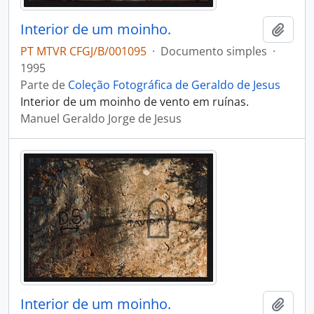
Interior de um moinho.
Adici
PT MTVR CFGJ/B/001095
·
Documento simples
·
1995
Parte de
Coleção Fotográfica de Geraldo de Jesus
Interior de um moinho de vento em ruínas.
Manuel Geraldo Jorge de Jesus
Interior de um moinho.
Adici