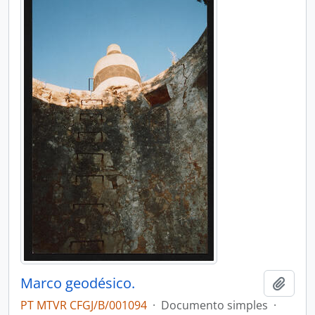
Marco geodésico.
Adici
PT MTVR CFGJ/B/001094
·
Documento simples
·