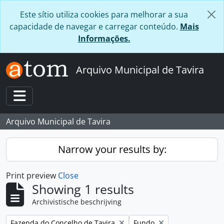
Skip to main content
Este sítio utiliza cookies para melhorar a sua
capacidade de navegar e carregar conteúdo.
Mais
Informações.
Arquivo Municipal de Tavira
Toggle navigation
Arquivo Municipal de Tavira
Narrow your results by:
Print preview
Close
Showing 1 results
Archivistische beschrijving
Remove filter:
Remove filter:
Fazenda do Concelho de Tavira
Fundo