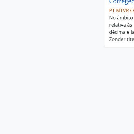
Correged
PT MTVR C
No âmbito 
relativa à
décima e l
Zonder tite