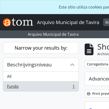
Skip to main content
Este sítio utiliza cookies
Arquivo Municipal de Tavira
B
Arquivo Municipal de Tavira
Sho
Narrow your results by:
Archivi
Beschrijvingsniveau
Remove filter:
Corregedoria
All
Advanced
Fundo
1
, 1 results
Print prev