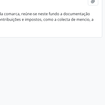
Add t
 da comarca, reúne-se neste fundo a documentação
ontribuições e impostos, como a colecta de mencio, a