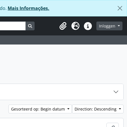
údo.
Mais Informações.
Search in browse page
Inloggen
Clipboard
Taal
Quick links
Gesorteerd op: Begin datum
Direction: Descending