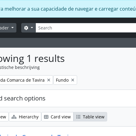
 para melhorar a sua capacidade de navegar e carregar conte
zoeken
Search options
lader
wing 1 results
stische beschrijving
Remove filter:
 da Comarca de Tavira
Fundo
 search options
iew
Hierarchy
Card view
Table view