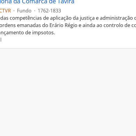
oria da Comarca de Tavira
CTVR
·
Fundo
·
1762-1833
das competências de aplicação da justiça e administração
s ordens emanadas do Erário Régio e ainda ao controlo de c
ançamento de impsotos.
l