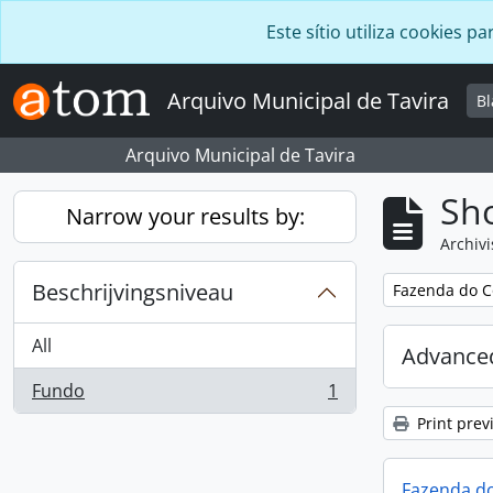
Skip to main content
Este sítio utiliza cookies
Arquivo Municipal de Tavira
B
Arquivo Municipal de Tavira
Sho
Narrow your results by:
Archivi
Beschrijvingsniveau
Remove filter:
Fazenda do C
All
Advanced
Fundo
1
, 1 results
Print prev
Fazenda do