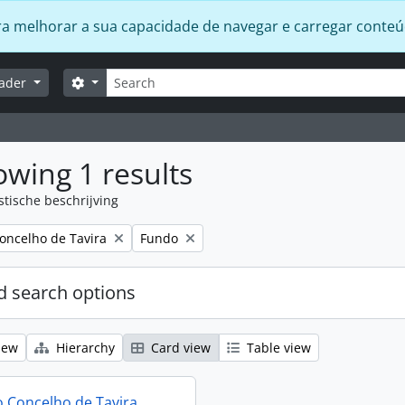
 para melhorar a sua capacidade de navegar e carregar conte
zoeken
Search options
lader
wing 1 results
stische beschrijving
Remove filter:
oncelho de Tavira
Fundo
 search options
iew
Hierarchy
Card view
Table view
 Concelho de Tavira