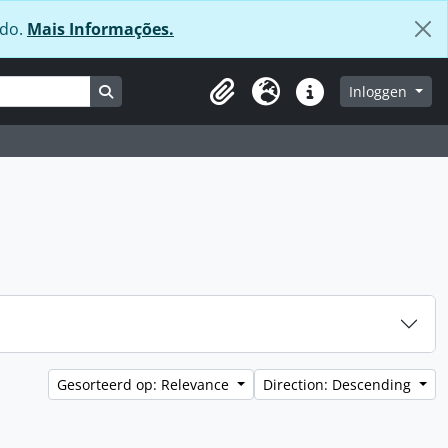
údo.
Mais Informações.
Search in browse page
Inloggen
Clipboard
Taal
Quick links
Gesorteerd op: Relevance
Direction: Descending