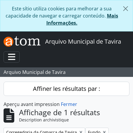
Skip to main content
Este sítio utiliza cookies para melhorar a sua
capacidade de navegar e carregar conteúdo.
Mais
Informações.
Arquivo Municipal de Tavira
Toggle navigation
Arquivo Municipal de Tavira
Affiner les résultats par :
Aperçu avant impression
Fermer
Affichage de 1 résultats
Description archivistique
Remove filter:
Remove filter:
Corregedoria da Comarca de Tavira
Fundo