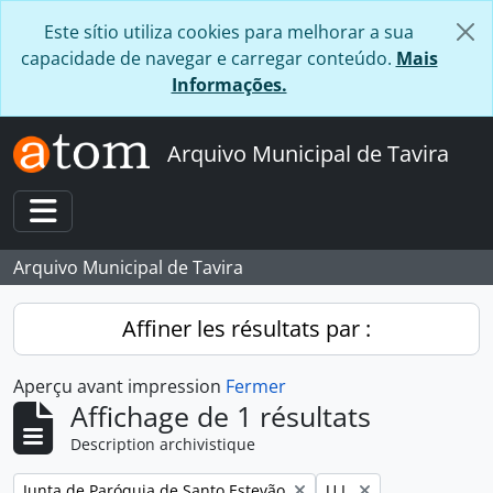
Skip to main content
Este sítio utiliza cookies para melhorar a sua
capacidade de navegar e carregar conteúdo.
Mais
Informações.
Arquivo Municipal de Tavira
Toggle navigation
Arquivo Municipal de Tavira
Affiner les résultats par :
Aperçu avant impression
Fermer
Affichage de 1 résultats
Description archivistique
Remove filter:
Remove filter:
Junta de Paróquia de Santo Estevão
U.I.