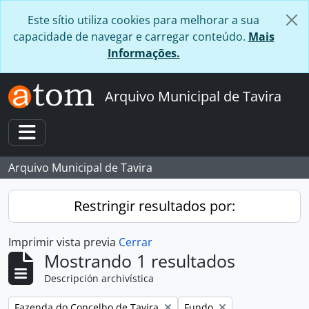
Skip to main content
Este sítio utiliza cookies para melhorar a sua
capacidade de navegar e carregar conteúdo.
Mais
Informações.
Arquivo Municipal de Tavira
Toggle navigation
Arquivo Municipal de Tavira
Restringir resultados por:
Imprimir vista previa
Cerrar
Mostrando 1 resultados
Descripción archivística
Remove filter:
Remove filter:
Fazenda do Concelho de Tavira
Fundo