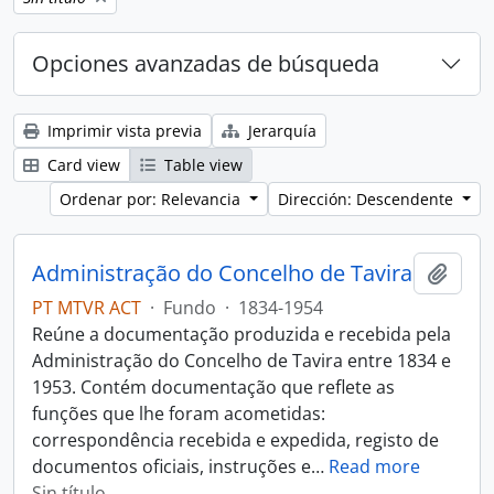
Opciones avanzadas de búsqueda
Imprimir vista previa
Jerarquía
Card view
Table view
Ordenar por: Relevancia
Dirección: Descendente
Administração do Concelho de Tavira
Añadi
PT MTVR ACT
·
Fundo
·
1834-1954
Reúne a documentação produzida e recebida pela
Administração do Concelho de Tavira entre 1834 e
1953. Contém documentação que reflete as
funções que lhe foram acometidas:
correspondência recebida e expedida, registo de
documentos oficiais, instruções e
…
Read more
Sin título