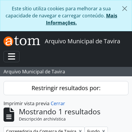
Skip to main content
Este sítio utiliza cookies para melhorar a sua
capacidade de navegar e carregar conteúdo.
Mais
Informações.
Arquivo Municipal de Tavira
Toggle navigation
Arquivo Municipal de Tavira
Restringir resultados por:
Imprimir vista previa
Cerrar
Mostrando 1 resultados
Descripción archivística
Remove filter:
Remove filter:
Corregedoria da Comarca de Tavira
Fundo