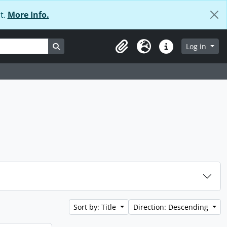
t.
More Info.
Search in browse page
Log in
Clipboard
Language
Quick links
Sort by: Title
Direction: Descending