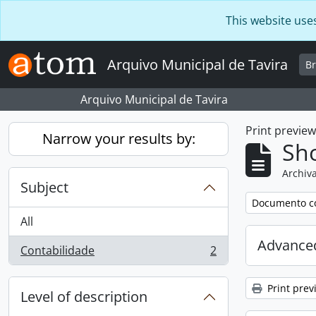
Skip to main content
This website use
Arquivo Municipal de Tavira
B
Arquivo Municipal de Tavira
Print previe
Narrow your results by:
Sho
Archiva
Subject
Remove filter:
Documento c
All
Advanced
Contabilidade
2
, 2 results
Print prev
Level of description