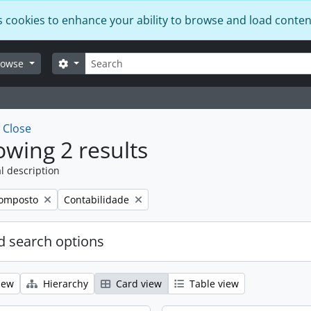
s cookies to enhance your ability to browse and load conten
Search
Search options
rowse
w
Close
wing 2 results
l description
Remove filter:
omposto
Contabilidade
 search options
iew
Hierarchy
Card view
Table view