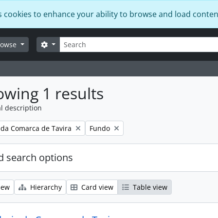
s cookies to enhance your ability to browse and load conten
Search
Search options
rowse
wing 1 results
l description
Remove filter:
 da Comarca de Tavira
Fundo
 search options
iew
Hierarchy
Card view
Table view