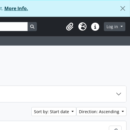
t.
More Info.
Search in browse page
Log in
Clipboard
Language
Quick links
Sort by: Start date
Direction: Ascending