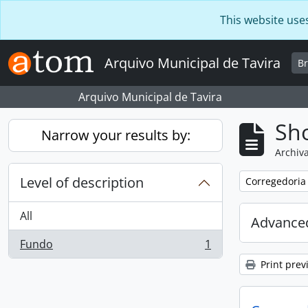
Skip to main content
This website use
Arquivo Municipal de Tavira
B
Arquivo Municipal de Tavira
Sho
Narrow your results by:
Archiva
Level of description
Remove filter:
Corregedoria
All
Advanced
Fundo
1
, 1 results
Print prev