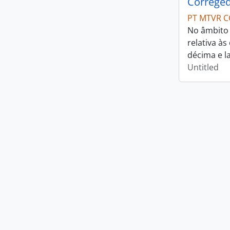
Correged
PT MTVR C
No âmbito 
relativa à
décima e l
Untitled