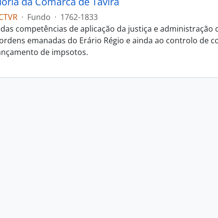
oria da Comarca de Tavira
CTVR
·
Fundo
·
1762-1833
das competências de aplicação da justiça e administração
s ordens emanadas do Erário Régio e ainda ao controlo de c
ançamento de impsotos.