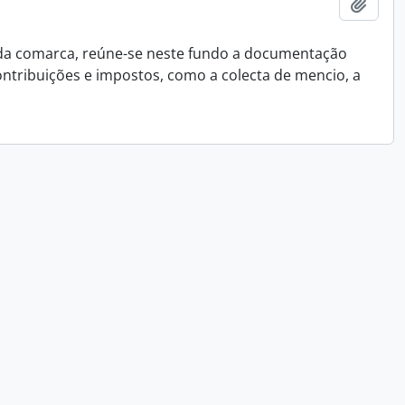
Add t
 da comarca, reúne-se neste fundo a documentação
ontribuições e impostos, como a colecta de mencio, a