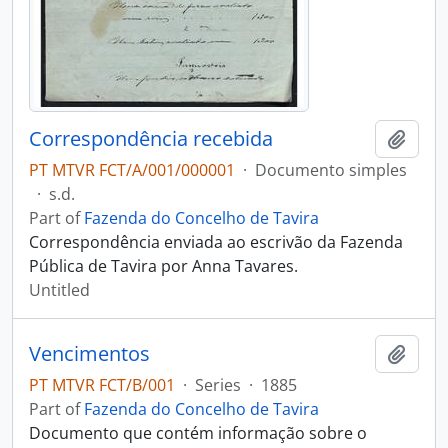
Correspondência recebida
Add t
PT MTVR FCT/A/001/000001
·
Documento simples
·
s.d.
Part of
Fazenda do Concelho de Tavira
Correspondência enviada ao escrivão da Fazenda
Pública de Tavira por Anna Tavares.
Untitled
Vencimentos
Add t
PT MTVR FCT/B/001
·
Series
·
1885
Part of
Fazenda do Concelho de Tavira
Documento que contém informação sobre o