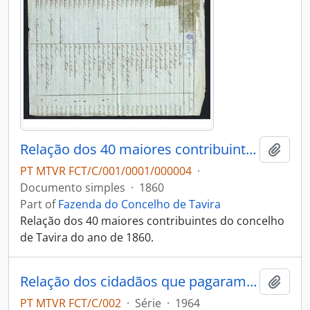
Relação dos 40 maiores contribuintes
Add t
PT MTVR FCT/C/001/0001/000004
·
Documento simples
·
1860
Part of
Fazenda do Concelho de Tavira
Relação dos 40 maiores contribuintes do concelho
de Tavira do ano de 1860.
Relação dos cidadãos que pagaram impostos
Add t
PT MTVR FCT/C/002
·
Série
·
1964