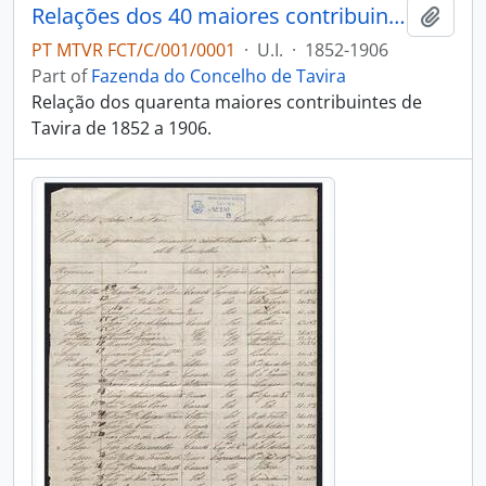
Relações dos 40 maiores contribuintes
Add t
PT MTVR FCT/C/001/0001
·
U.I.
·
1852-1906
Part of
Fazenda do Concelho de Tavira
Relação dos quarenta maiores contribuintes de
Tavira de 1852 a 1906.