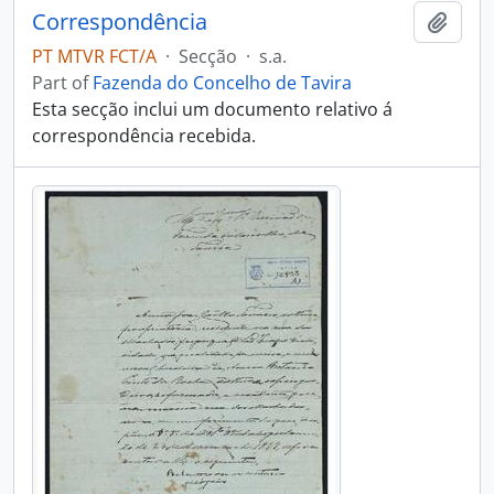
Correspondência
Add t
PT MTVR FCT/A
·
Secção
·
s.a.
Part of
Fazenda do Concelho de Tavira
Esta secção inclui um documento relativo á
correspondência recebida.