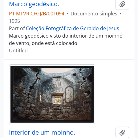
Marco geodésico.
Add t
PT MTVR CFGJ/B/001094
·
Documento simples
·
1995
Part of
Coleção Fotográfica de Geraldo de Jesus
Marco geodésico visto do interior de um moinho
de vento, onde está colocado.
Untitled
Interior de um moinho.
Add t