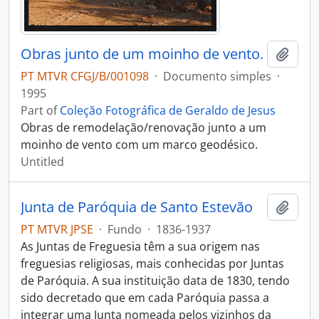
Obras junto de um moinho de vento.
Add t
PT MTVR CFGJ/B/001098
·
Documento simples
·
1995
Part of
Coleção Fotográfica de Geraldo de Jesus
Obras de remodelação/renovação junto a um
moinho de vento com um marco geodésico.
Untitled
Junta de Paróquia de Santo Estevão
Add t
PT MTVR JPSE
·
Fundo
·
1836-1937
As Juntas de Freguesia têm a sua origem nas
freguesias religiosas, mais conhecidas por Juntas
de Paróquia. A sua instituição data de 1830, tendo
sido decretado que em cada Paróquia passa a
integrar uma Junta nomeada pelos vizinhos da