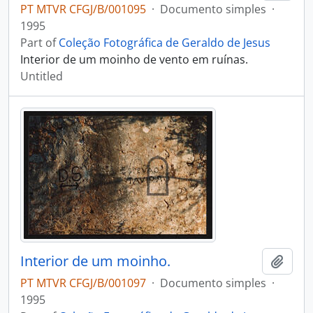
PT MTVR CFGJ/B/001095
·
Documento simples
·
1995
Part of
Coleção Fotográfica de Geraldo de Jesus
Interior de um moinho de vento em ruínas.
Untitled
Interior de um moinho.
Add t
PT MTVR CFGJ/B/001097
·
Documento simples
·
1995