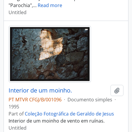
"Parochia",
…
Read more
Untitled
Interior de um moinho.
Add t
PT MTVR CFGJ/B/001096
·
Documento simples
·
1995
Part of
Coleção Fotográfica de Geraldo de Jesus
Interior de um moinho de vento em ruínas.
Untitled