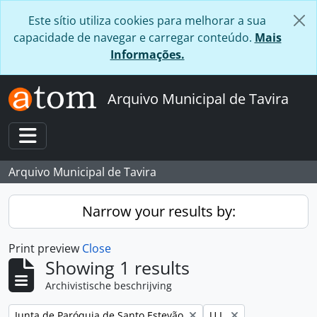
Skip to main content
Este sítio utiliza cookies para melhorar a sua
capacidade de navegar e carregar conteúdo.
Mais
Informações.
Arquivo Municipal de Tavira
Toggle navigation
Arquivo Municipal de Tavira
Narrow your results by:
Print preview
Close
Showing 1 results
Archivistische beschrijving
Remove filter:
Remove filter:
Junta de Paróquia de Santo Estevão
U.I.