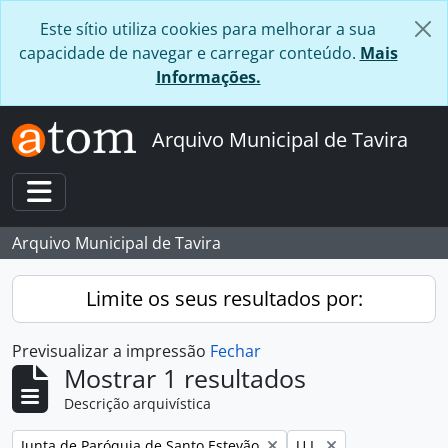
Skip to main content
Este sítio utiliza cookies para melhorar a sua
capacidade de navegar e carregar conteúdo.
Mais
Informações.
Arquivo Municipal de Tavira
Toggle navigation
Arquivo Municipal de Tavira
Limite os seus resultados por:
Previsualizar a impressão
Fechar
Mostrar 1 resultados
Descrição arquivística
Remover filtro:
Remover filtro:
Junta de Paróquia de Santo Estevão
U.I.