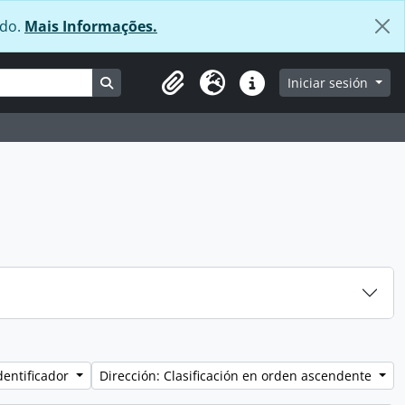
údo.
Mais Informações.
Search in browse page
Iniciar sesión
Clipboard
Idioma
Enlaces rápidos
dentificador
Dirección: Clasificación en orden ascendente