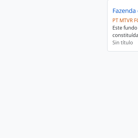
Fazenda 
PT MTVR F
Este fundo
constituíd
Sin título