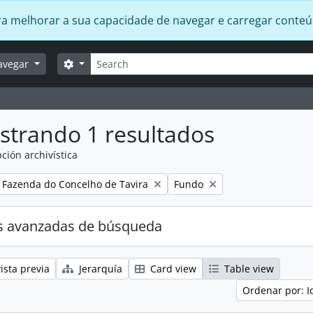
 para melhorar a sua capacidade de navegar e carregar conte
Búsqueda
Search options
avegar
strando 1 resultados
ción archivística
Remove filter:
Remove filter:
Fazenda do Concelho de Tavira
Fundo
s avanzadas de búsqueda
ista previa
Jerarquía
Card view
Table view
Ordenar por: I