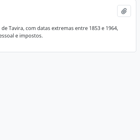
Añadi
e Tavira, com datas extremas entre 1853 e 1964,
essoal e impostos.