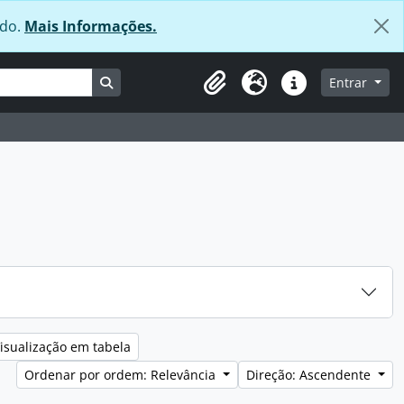
údo.
Mais Informações.
Busque na página de navegação
Entrar
Área de transferência
Idioma
Ligações rápidas
isualização em tabela
Ordenar por ordem: Relevância
Direção: Ascendente