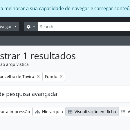
 para melhorar a sua capacidade de navegar e carregar conte
Pesquisar
Opções de busca
avegar
trar 1 resultados
ão arquivística
:
Remover filtro:
oncelho de Tavira
Fundo
e pesquisa avançada
zar a impressão
Hierarquia
Visualização em ficha
V