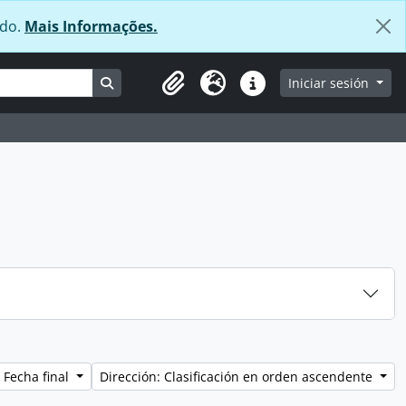
údo.
Mais Informações.
Search in browse page
Iniciar sesión
Clipboard
Idioma
Enlaces rápidos
 Fecha final
Dirección: Clasificación en orden ascendente