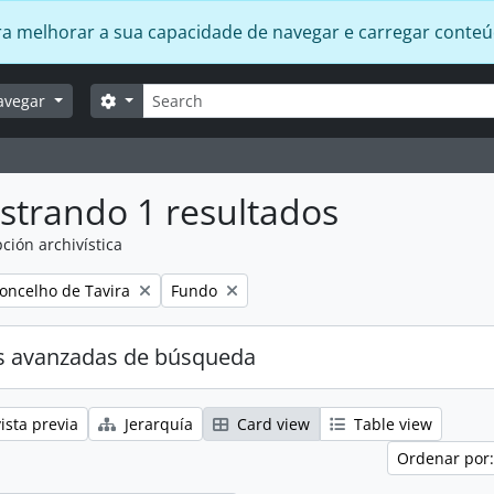
 para melhorar a sua capacidade de navegar e carregar conte
Búsqueda
Search options
avegar
strando 1 resultados
ción archivística
Remove filter:
oncelho de Tavira
Fundo
s avanzadas de búsqueda
ista previa
Jerarquía
Card view
Table view
Ordenar por: