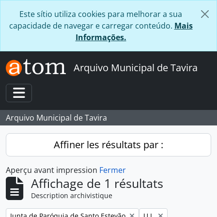
Skip to main content
Este sítio utiliza cookies para melhorar a sua
capacidade de navegar e carregar conteúdo.
Mais
Informações.
Arquivo Municipal de Tavira
Toggle navigation
Arquivo Municipal de Tavira
Affiner les résultats par :
Aperçu avant impression
Fermer
Affichage de 1 résultats
Description archivistique
Remove filter:
Remove filter:
Junta de Paróquia de Santo Estevão
U.I.