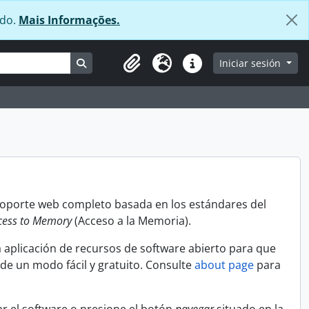
údo.
Mais Informações.
Search in browse page
Iniciar sesión
Clipboard
Idioma
Enlaces rápidos
 soporte web completo basada en los estándares del
cess to Memory
(Acceso a la Memoria).
 aplicación de recursos de software abierto para que
 de un modo fácil y gratuito. Consulte
about page
para