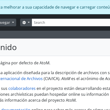
 para melhorar a sua capacidade de navegar e carregar conte
Búsqueda
Search options
avegar
enido
 página por defecto de AtoM.
a aplicación diseñada para la descripción de archivos con
ternacional de Archivos
(CIA/ICA).
AtoM
es el acrónimo de
Ac
y sus
colaboradores
en el proyecto están desarrollando esta
uciones archivísticas puedan hospedar online su información
s información acerca del proyecto AtoM.