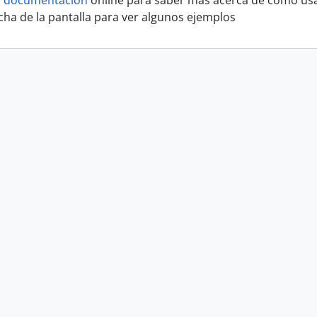
a
documentación
online para saber más acerca de cómo usa
cha de la pantalla para ver algunos ejemplos